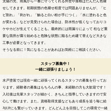
太陽の光、雨風から一番に守ってくれる外壁や屋根はだんだん色褪
せしてきます。初期状態の色褪せ程度では問題ありませんが、「ヒ
ビ割れ」「剥がれ」「触ると白い粉が手につく」「水に塗れると色
が変わる」などが見受けられた場合は、防水性が低くなっておりコ
ケやカビが生えてくることも。最終的には雨漏りによって 柱など重
要な箇所が腐り始めると危険な状態に陥るため建て替えなど大きな
工事が必要となってきます。
そうなる前に！気になることがあればお気軽にご相談ください。
スタッフ募集中！
一緒に頑張りましょう！
水戸塗装では現在一緒に頑張ってくれるスタッフの募集を行ってお
ります。経験者の募集はもちろんの事、未経験の方も大歓迎です！
入社後は先輩スタッフが細かく、きちんと指導していきますので安
心して働けます。また。資格取得支援などもあり成長を追う毎に給
与UPにも繋がっていきます。どんどん上を目指してこの環境で一緒